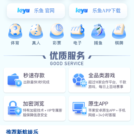
分享到：
上一篇
：SSH6.35梅花批咀
下一篇
：SH6.35六角批咀
推荐新航娱乐