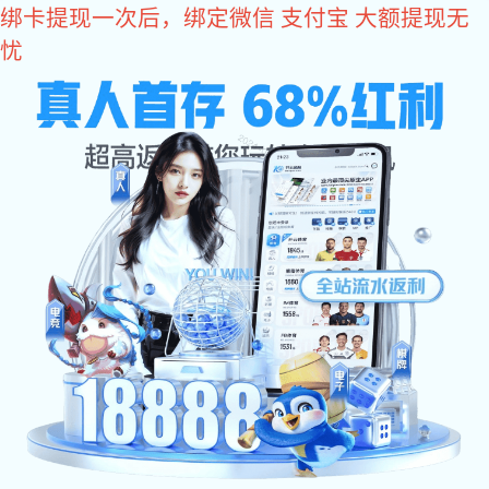
新航娱乐
东莞市HOME-新航(娱乐)平台-官方授权注册服务中心! -
pgxh
20年专注起子头、五金电子生产供应商
新航娱乐:
新航娱乐:
网站新
产品中心
新航娱乐 资讯
合作伙伴
航娱乐
生产设备
在线留言
走进固德
联系固德
新航娱乐
»
产品中心
»
新航娱乐:SH1/4(SH6.35)系列
SH6.35一字批咀